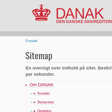
N
a
v
i
D
Forside
g
u
a
e
Sitemap
t
r
i
h
o
e
En oversigt over indhold på sitet. Beskri
n
r
par sekunder.
:
Om DANAK
Kontakt
Bestyrelse
Direktion