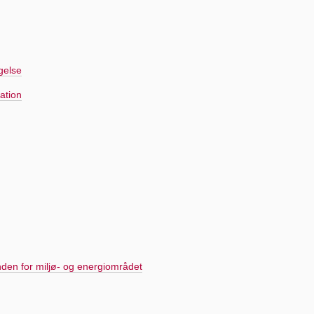
gelse
kation
n inden for miljø- og energiområdet