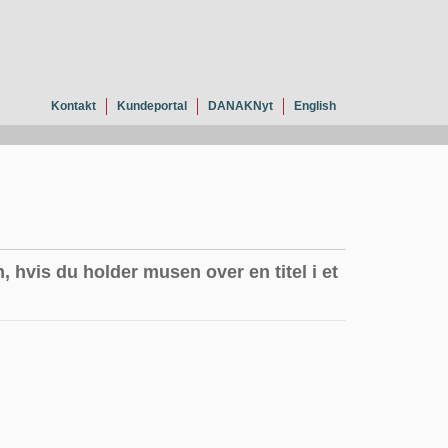
Kontakt
Kundeportal
DANAKNyt
English
, hvis du holder musen over en titel i et