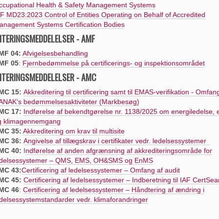
ccupational Health & Safety Management Systems
F MD23:2023 Control of Entities Operating on Behalf of Accredited
anagement Systems Certification Bodies
ITERINGSMEDDELELSER - AMF
MF 04:
Afvigelsesbehandling
MF 05
:
Fjernbedømmelse på certificerings- og inspektionsområdet
ITERINGSMEDDELELSER - AMC
MC 15:
Akkreditering til certificering samt til EMAS-verifikation - Omfan
ANAK's bedømmelsesaktiviteter (Markbesøg)
MC 17:
Indførelse af bekendtgørelse nr. 1138/2025 om energiledelse, 
g klimagennemgang
MC 35:
Akkreditering om krav til multisite
MC 36:
A
ngivelse af tillægskrav i certifikater vedr. ledelsessystemer
MC 40:
I
ndførelse af anden afgrænsning af akkrediteringsområde for
edelsessystemer – QMS, EMS, OH&SMS og EnMS
MC 43:
Certificering af ledelsessystemer – Omfang af audit
MC 45:
Certificering
af
ledelsessystemer – Indberetning til IAF
CertS
ea
MC 46
:
Certificering af ledelsessystemer – Håndtering af ændring i
delsessystemstandarder vedr. klimaforandringer