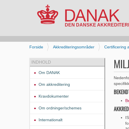
N
a
v
i
D
Forside
Akkrediteringsområder
Certificering
g
u
a
e
MIL
INDHOLD
t
r
i
h
Om DANAK
o
e
Nedenfor
n
r
specifik
Om akkreditering
:
BEKEND
Kravdokumenter
Be
AKKRED
Om ordninger/schemes
IS
Internationalt
fo
3