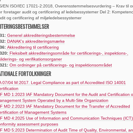
S/EN ISO/IEC 17021-2:2018, Overensstemmelsesvurdering – Krav til o
r foretager audit og certificering af ledelsessystemer Del 2: Kompetence
dit og certificering af miljøledelsessystemer
ITERINGSBESTEMMELSER
B1:
Generel akkrediteringsbestemmelse
B2:
DANAK's akkrediteringsmærke
B6:
Akkreditering til certificering
B20:
Fleksibelt akkrediteringsområde for certificerings-, inspektions-,
liderings- og verifikationsorganer
B21:
O
m ordninger på certificerings- og inspektionsområdet
ATIONALE FORTOLKNINGER
 07/04 M:2017. Legal Compliance as part of Accredited ISO 14001
rtification
F MD 1:2023 IAF Mandatory Document for the Audit and Certification o
anagement System Operated by a Multi-Site Organization
F MD 2:2023 IAF Mandatory Document for the Transfer of Accredited
ertification of Management Systems
AF MD 4:2025 Use of Information and Communication Techniques (ICT)
onformity assessment purposes
F MD 5:2023 Determination of Audit Time of Quality, Environmental, a