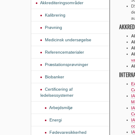
Akkrediteringsområder
D
de
Kalibrering
au
AKKRED
Prøvning
A
Medicinsk undersøgelse
A
A
Referencematerialer
A
va
Præstationsprøvninger
A
INTERN
Biobanker
EA
Certificering af
Ce
ledelsessystemer
IA
M
Arbejdsmiljø
IA
C
Energi
I
c
I
A
Fødevaresikkerhed