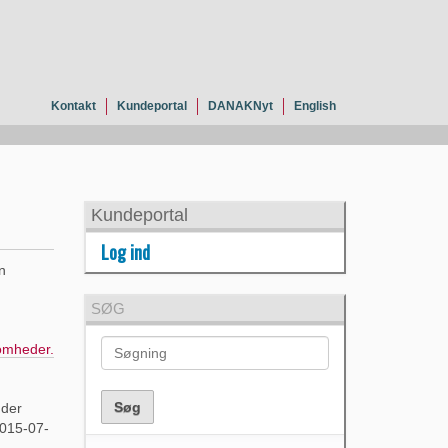
Kontakt
Kundeportal
DANAKNyt
English
Kundeportal
Log ind
n
SØG
somheder.
 der
2015-07-