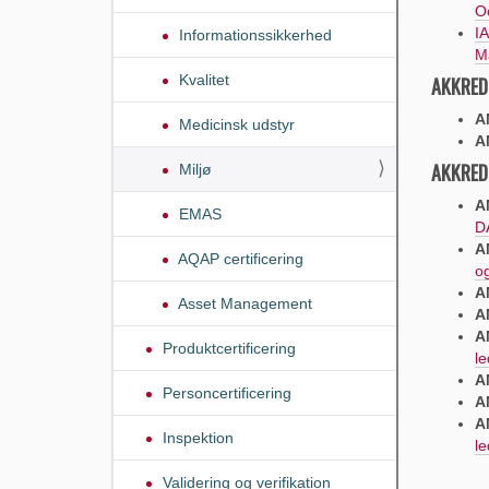
O
IA
Informationssikkerhed
M
Kvalitet
AKKRED
A
Medicinsk udstyr
A
AKKRED
Miljø
A
EMAS
D
A
AQAP certificering
o
A
Asset Management
A
A
Produktcertificering
l
A
Personcertificering
A
A
Inspektion
le
Validering og verifikation