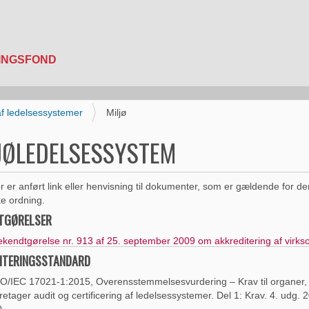
 af ledelsessystemer
Miljø
JØLEDELSESSYSTEM
 er anført link eller henvisning til dokumenter, som er gældende for de
ke ordning.
TGØRELSER
kendtgørelse nr. 913 af 25. september 2009 om akkreditering af virk
ITERINGSSTANDARD
O/IEC 17021-1:2015, Overensstemmelsesvurdering – Krav til organer,
retager audit og certificering af ledelsessystemer. Del 1: Krav. 4. udg. 
0