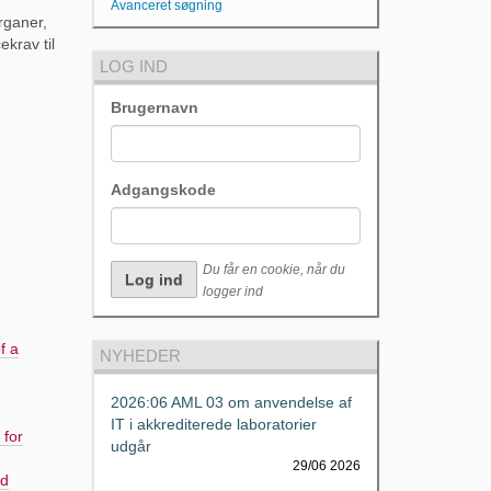
Avanceret søgning
rganer,
krav til
LOG IND
Brugernavn
Adgangskode
Du får en cookie, når du
logger ind
f a
NYHEDER
2026:06 AML 03 om anvendelse af
IT i akkrediterede laboratorier
 for
udgår
29/06 2026
nd