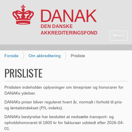
N
a
Toggle n
v
i
g
Forside
Om akkreditering
Prisliste
a
t
PRISLISTE
i
o
n
Prislisten indeholder oplysninger om timepriser og honorarer for
DANAKs ydelser.
DANAKs priser bliver reguleret hvert år, normalt i forhold til pris-
og løntalsindekset (P/L-indeks).
DANAKs bestyrelse har besluttet at nedsætte transport- og
opholdshonoraret til 1800 kr for fakturaer udstedt efter 2026-04-
01.