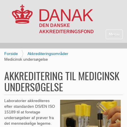
N
a
Toggle n
v
i
g
Forside
Akkrediteringsområder
a
Medicinsk undersøgelse
t
i
AKKREDITERING TIL MEDICINSK
o
n
UNDERSØGELSE
Laboratorier akkrediteres
efter standarden DS/EN ISO
15189 til at foretage
undersøgelser af prøver fra
det menneskelige legeme.