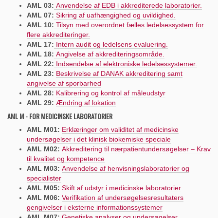
AML 03:
Anvendelse af EDB i akkrediterede laboratorier.
AML 07:
Sikring af uafhængighed og uvildighed.
AML 10:
Tilsyn med overordnet fælles ledelsessystem for
flere akkrediteringer.
AML 17:
Intern audit og ledelsens evaluering.
AML 18:
Angivelse af akkrediteringsområde.
AML 22:
Indsendelse af elektroniske ledelsessystemer.
AML 23:
Beskriv
e
lse af DANAK akkreditering samt
angivelse af sporbarhed
AML 28:
Kalibrering og kontrol af måleudstyr
AML 29:
Ændring af lokation
AML M - FOR MEDICINSKE LABORATORIER
AML M01:
Erklæringer om validitet af medicinske
undersøgelser i det klinisk biokemiske speciale
AML M02:
Akkreditering til nærpatientundersøgelser – Krav
til kvalitet og kompetence
AML M03:
Anvendelse af henvisningslaboratorier og
specialister
AML M05:
Skift af udstyr i medicinske laboratorier
AML M06:
Verifikation af undersøgelsesresultaters
gengivelser i eksterne informationssystemer
AML M07:
Genetiske analyser og undersøgelser