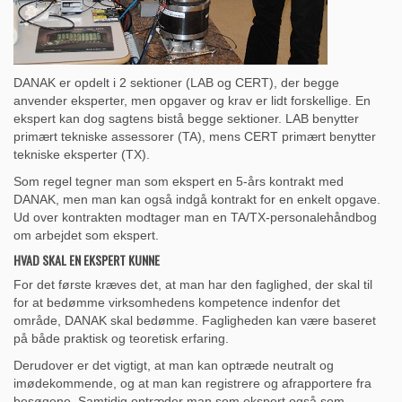
DANAK er opdelt i 2 sektioner (LAB og CERT), der begge
anvender eksperter, men opgaver og krav er lidt forskellige. En
ekspert kan dog sagtens bistå begge sektioner. LAB benytter
primært tekniske assessorer (TA), mens CERT primært benytter
tekniske eksperter (TX).
Som regel tegner man som ekspert en 5-års kontrakt med
DANAK, men man kan også indgå kontrakt for en enkelt opgave.
Ud over kontrakten modtager man en TA/TX-personalehåndbog
om arbejdet som ekspert.
HVAD SKAL EN EKSPERT KUNNE
For det første kræves det, at man har den faglighed, der skal til
for at bedømme virksomhedens kompetence indenfor det
område, DANAK skal bedømme. Fagligheden kan være baseret
på både praktisk og teoretisk erfaring.
Derudover er det vigtigt, at man kan optræde neutralt og
imødekommende, og at man kan registrere og afrapportere fra
besøgene. Samtidig optræder man som ekspert også som