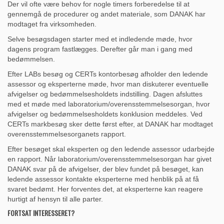
Der vil ofte være behov for nogle timers forberedelse til at
gennemgå de procedurer og andet materiale, som DANAK har
modtaget fra virksomheden.
Selve besøgsdagen starter med et indledende møde, hvor
dagens program fastlægges. Derefter går man i gang med
bedømmelsen.
Efter LABs besøg og CERTs kontorbesøg afholder den ledende
assessor og eksperterne møde, hvor man diskuterer eventuelle
afvigelser og bedømmelsesholdets indstilling. Dagen afsluttes
med et møde med laboratorium/overensstemmelsesorgan, hvor
afvigelser og bedømmelsesholdets konklusion meddeles. Ved
CERTs markbesøg sker dette først efter, at DANAK har modtaget
overensstemmelsesorganets rapport.
Efter besøget skal eksperten og den ledende assessor udarbejde
en rapport. Når laboratorium/overensstemmelsesorgan har givet
DANAK svar på de afvigelser, der blev fundet på besøget, kan
ledende assessor kontakte eksperterne med henblik på at få
svaret bedømt. Her forventes det, at eksperterne kan reagere
hurtigt af hensyn til alle parter.
FORTSAT INTERESSERET?