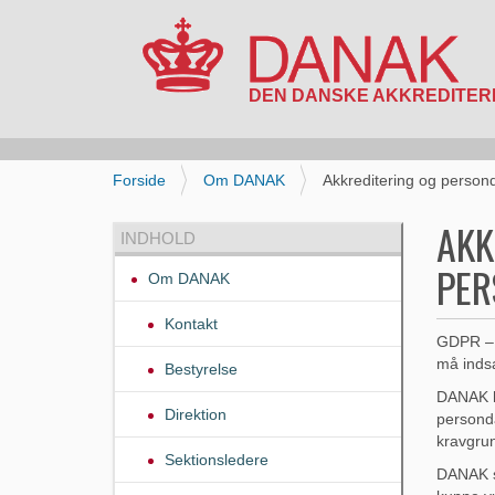
N
a
v
i
D
Forside
Om DANAK
Akkreditering og person
g
u
a
e
AKK
INDHOLD
t
r
i
PER
h
Om DANAK
o
e
n
r
Kontakt
:
GDPR – 
må indsa
Bestyrelse
DANAK ha
Direktion
personda
kravgrun
Sektionsledere
DANAK sk