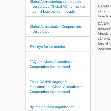
Global Akkrediteringssamarbejde
DANAK u
Incorporated (Global ACI) er nu klar
sådant b
med nyt logo og hjemmeside
frihedsr
DANAK g
Global Accreditation Cooperation
behandli
Incorporated
frihedsr
såfremt 
føre til 
EA’s nye fælles mærke
begræns
FAQ om Global Accreditation
Cooperation Incorporated
EA og DANAK søger om
medlemskab i Global Accreditation
Cooperation Incorporated
Ny international organisation -