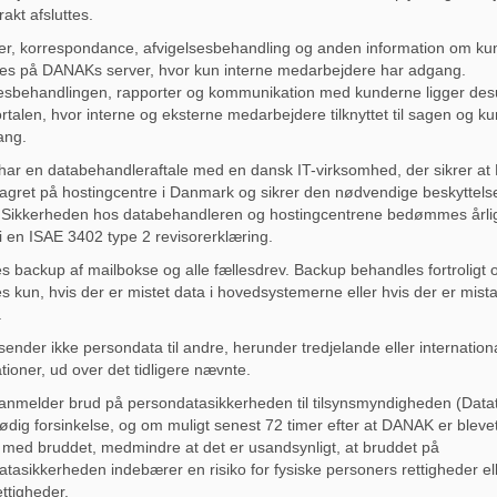
rakt afsluttes.
er, korrespondance, afvigelsesbehandling og anden information om ku
es på DANAKs server, hvor kun interne medarbejdere har adgang.
sesbehandlingen, rapporter og kommunikation med kunderne ligger de
talen, hvor interne og eksterne medarbejdere tilknyttet til sagen og k
ang.
ar en databehandleraftale med en dansk IT-virksomhed, der sikrer a
lagret på hostingcentre i Danmark og sikrer den nødvendige beskyttels
 Sikkerheden hos databehandleren og hostingcentrene bedømmes årlig
 i en ISAE 3402 type 2 revisorerklæring.
s backup af mailbokse og alle fællesdrev. Backup behandles fortroligt 
 kun, hvis der er mistet data i hovedsystemerne eller hvis der er mis
.
nder ikke persondata til andre, herunder tredjelande eller internation
tioner, ud over det tidligere nævnte.
melder brud på persondatasikkerheden til tilsynsmyndigheden (Datati
dig forsinkelse, og om muligt senest 72 timer efter at DANAK er bleve
med bruddet, medmindre at det er usandsynligt, at bruddet på
tasikkerheden indebærer en risiko for fysiske personers rettigheder el
ettigheder.