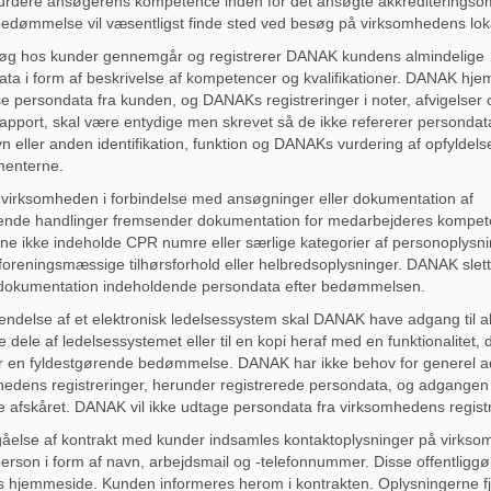
urdere ansøgerens kompetence inden for det ansøgte akkrediteringso
dømmelse vil væsentligst finde sted ved besøg på virksomhedens lokal
øg hos kunder gennemgår og registrerer DANAK kundens almindelige
ta i form af beskrivelse af kompetencer og kvalifikationer. DANAK hje
se persondata fra kunden, og DANAKs registreringer i noter, afvigelser 
pport, skal være entydige men skrevet så de ikke refererer persondat
n eller anden identifikation, funktion og DANAKs vurdering af opfyldels
menterne.
virksomheden i forbindelse med ansøgninger eller dokumentation af
rende handlinger fremsender dokumentation for medarbejderes kompet
ne ikke indeholde CPR numre eller særlige kategorier af personoplysn
oreningsmæssige tilhørsforhold eller helbredsoplysninger. DANAK slett
t dokumentation indeholdende persondata efter bedømmelsen.
ndelse af et elektronisk ledelsessystem skal DANAK have adgang til al
e dele af ledelsessystemet eller til en kopi heraf med en funktionalitet, 
r en fyldestgørende bedømmelse. DANAK har ikke behov for generel ad
edens registreringer, herunder registrerede persondata, og adgangen h
 afskåret. DANAK vil ikke udtage persondata fra virksomhedens registr
gåelse af kontrakt med kunder indsamles kontaktoplysninger på virks
erson i form af navn, arbejdsmail og -telefonnummer. Disse offentliggø
 hjemmeside. Kunden informeres herom i kontrakten. Oplysningerne f