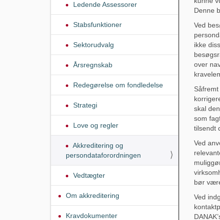
kunne v
Ledende Assessorer
Denne be
Stabsfunktioner
Ved bes
personda
Sektorudvalg
ikke dis
besøgsra
over nav
Årsregnskab
kravele
Redegørelse om fondledelse
Såfremt 
korrige
Strategi
skal den
som fagf
Love og regler
tilsend
Ved anve
Akkreditering og
relevant
persondataforordningen
muliggø
virksomh
Vedtægter
bør være
Om akkreditering
Ved ind
kontaktp
Kravdokumenter
DANAK’s