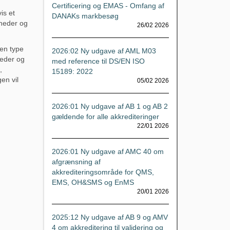
Certificering og EMAS - Omfang af
is et
DANAKs markbesøg
gheder og
26/02 2026
en type
2026:02 Ny udgave af AML M03
heder og
med reference til DS/EN ISO
,
15189: 2022
en vil
05/02 2026
2026:01 Ny udgave af AB 1 og AB 2
gældende for alle akkrediteringer
22/01 2026
2026:01 Ny udgave af AMC 40 om
afgrænsning af
akkrediteringsområde for QMS,
EMS, OH&SMS og EnMS
20/01 2026
2025:12 Ny udgave af AB 9 og AMV
4 om akkreditering til validering og