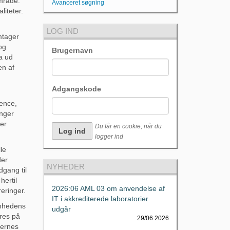
mråde.
Avanceret søgning
iteter.
LOG IND
mtager
og
Brugernavn
a ud
en af
Adgangskode
ence,
inger
er
Du får en cookie, når du
logger ind
le
der
NYHEDER
gang til
ertil
2026:06 AML 03 om anvendelse af
eringer.
IT i akkrediterede laboratorier
omhedens
udgår
res på
29/06 2026
jernes