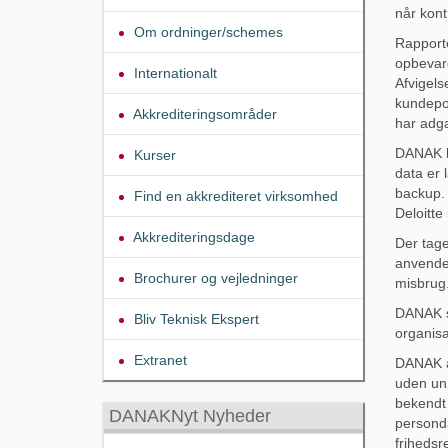
når kont
Om ordninger/schemes
Rapport
opbevar
Internationalt
Afvigel
kundepor
Akkrediteringsområder
har adg
DANAK h
Kurser
data er 
backup.
Find en akkrediteret virksomhed
Deloitte
Akkrediteringsdage
Der tage
anvendes
Brochurer og vejledninger
misbrug
DANAK se
Bliv Teknisk Ekspert
organisa
Extranet
DANAK an
uden unø
bekendt 
DANAKNyt Nyheder
personda
frihedsr