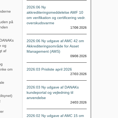
2026:06 Ny
nderne
akkrediteringsmeddelelse AMF 10
om verifikation og certificering vedr.
suden på
overskudsvarme
unden
17/06 2026
t DANAKs
2026:06 Ny udgave af AMC 42 om
e og
Akkrediteringsområde for Asset
t af
Management (AMS)
09/06 2026
og
tanke om
2026:03 Prisliste april 2026
27/03 2026
ale
2026:03 Ny udgave af DANAKs
kundeportal og vejledning til
lsynet)
anvendelse
t
24/03 2026
ler
2026:02 Ny udgave af AMC 15 om