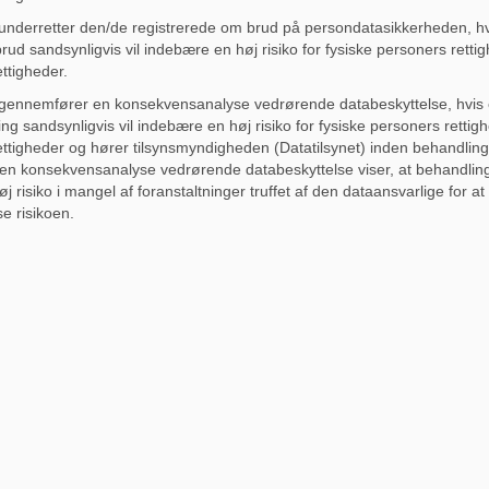
nderretter den/de registrerede om brud på persondatasikkerheden, hv
rud sandsynligvis vil indebære en høj risiko for fysiske personers retti
ettigheder.
ennemfører en konsekvensanalyse vedrørende databeskyttelse, hvis 
ng sandsynligvis vil indebære en høj risiko for fysiske personers rettig
ettigheder og hører tilsynsmyndigheden (Datatilsynet) inden behandling
en konsekvensanalyse vedrørende databeskyttelse viser, at behandling
høj risiko i mangel af foranstaltninger truffet af den dataansvarlige for at
e risikoen.