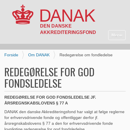
N
a
Toggle n
v
i
g
Forside
Om DANAK
Redegørelse om fondledelse
a
t
REDEGØRELSE FOR GOD
i
o
FONDSLEDELSE
n
REDEGØRELSE FOR GOD FONDSLEDELSE JF.
ÅRSREGNSKABSLOVENS § 77 A
DANAK den danske Akkrediteringsfond har valgt at følge reglerne
for erhvervsdrivende fonde og offentliggør derfor jf.
årsregnskabslovens § 77 a den for erhvervsdrivende fonde
lovpligtige redegørelse for god fondsledelse.