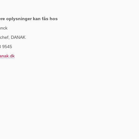
ere oplysninger kan fås hos
unck
tschef, DANAK
3 9545
nak.dk