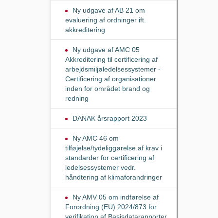
Ny udgave af AB 21 om
evaluering af ordninger ift.
akkreditering
Ny udgave af AMC 05
Akkreditering til certificering af
arbejdsmiljøledelsessystemer -
Certificering af organisationer
inden for området brand og
redning
DANAK årsrapport 2023
Ny AMC 46 om
tilføjelse/tydeliggørelse af krav i
standarder for certificering af
ledelsessystemer vedr.
håndtering af klimaforandringer
Ny AMV 05 om indførelse af
Forordning (EU) 2024/873 for
verifikation af Basisdatarapporter