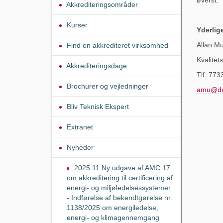
Akkrediteringsområder
Kurser
Yderlig
Allan M
Find en akkrediteret virksomhed
Kvalite
Akkrediteringsdage
Tlf. 773
Brochurer og vejledninger
amu@da
Bliv Teknisk Ekspert
Extranet
Nyheder
2025:11 Ny udgave af AMC 17
om akkreditering til certificering af
energi- og miljøledelsessystemer
- Indførelse af bekendtgørelse nr.
1138/2025 om energiledelse,
energi- og klimagennemgang