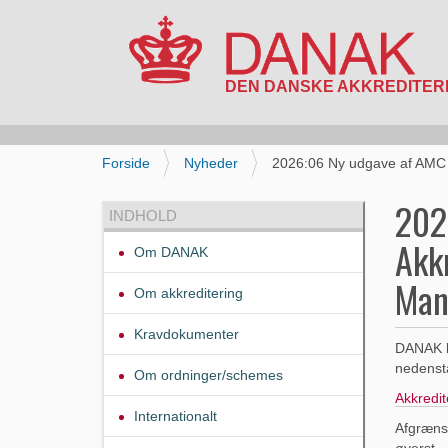
N
a
v
i
D
Forside
Nyheder
2026:06 Ny udgave af AMC
g
u
a
e
202
INDHOLD
t
r
i
Akk
h
Om DANAK
o
e
n
Man
r
Om akkreditering
:
Kravdokumenter
DANAK h
nedenstå
Om ordninger/schemes
Akkredi
Internationalt
Afgrænsn
øverst.